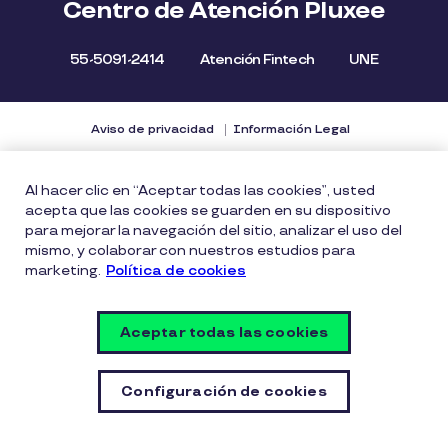
Centro de Atención Pluxee
55-5091-2414
Atención Fintech
UNE
Aviso de privacidad
Información Legal
Política de cookies
Términos y condiciones
Al hacer clic en “Aceptar todas las cookies”, usted
Informes Financieros
acepta que las cookies se guarden en su dispositivo
Consulta los Costos y las Comisiones de nuestros
para mejorar la navegación del sitio, analizar el uso del
mismo, y colaborar con nuestros estudios para
productos
marketing.
Política de cookies
Vulnerability Disclosure Policy
Términos y Condiciones de la Aplicación Móvil
Aceptar todas las cookies
Términos y condiciones web Pluxee Fintech
Configuración de cookies
Configuración de cookies
© Copyright PLUXEE