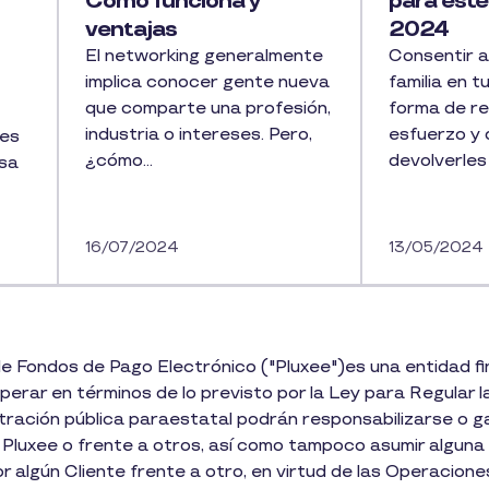
Cómo funciona y
para este
ventajas
2024
El networking generalmente
Consentir a
implica conocer gente nueva
familia en 
que comparte una profesión,
forma de r
industria o intereses. Pero,
esfuerzo y 
des
¿cómo...
devolverles 
esa
16/07/2024
13/05/2024
n de Fondos de Pago Electrónico ("Pluxee")es una entidad f
erar en términos de lo previsto por la Ley para Regular la
stración pública paraestatal podrán responsabilizarse o ga
 Pluxee o frente a otros, así como tampoco asumir alguna 
or algún Cliente frente a otro, en virtud de las Operacione