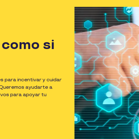
 como si
s para incentivar y cuidar
a. Queremos ayudarte a
tivos para apoyar tu