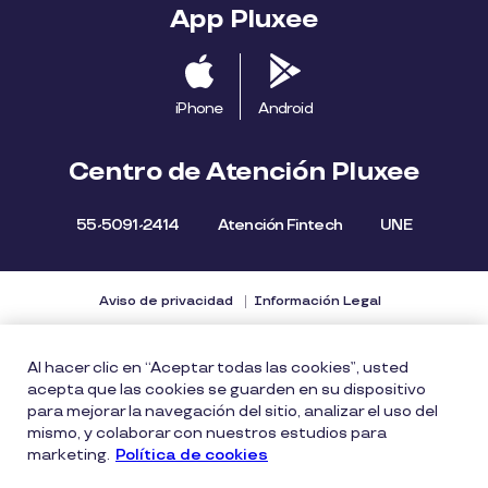
App Pluxee
iPhone
Android
Centro de Atención Pluxee
55-5091-2414
Atención Fintech
UNE
Aviso de privacidad
Información Legal
Política de cookies
Términos y condiciones
Al hacer clic en “Aceptar todas las cookies”, usted
Informes Financieros
acepta que las cookies se guarden en su dispositivo
Consulta los Costos y las Comisiones de nuestros
para mejorar la navegación del sitio, analizar el uso del
mismo, y colaborar con nuestros estudios para
productos
marketing.
Política de cookies
Vulnerability Disclosure Policy