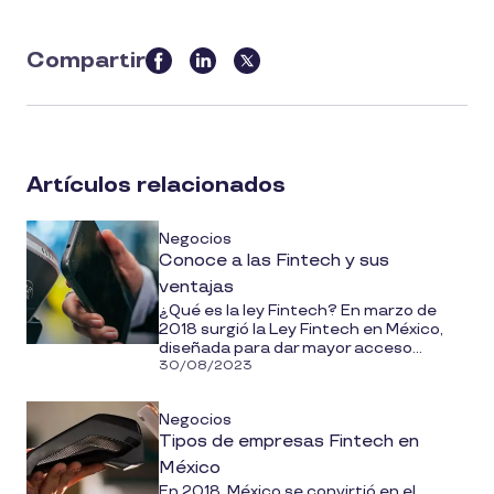
Compartir
this
article
on
social
Artículos relacionados
media
Negocios
Conoce a las Fintech y sus
ventajas
¿Qué es la ley Fintech? En marzo de
2018 surgió la Ley Fintech en México,
diseñada para dar mayor acceso...
30/08/2023
Negocios
Tipos de empresas Fintech en
México
En 2018, México se convirtió en el