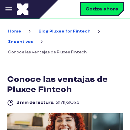
Pasar al contenido principal
B
Cotiza ahora
Home
Blog Pluxee for Fintech
Incentivos
Conoce las ventajas de Pluxee Fintech
Conoce las ventajas de
Pluxee Fintech
3 min de lectura
21/11/2023